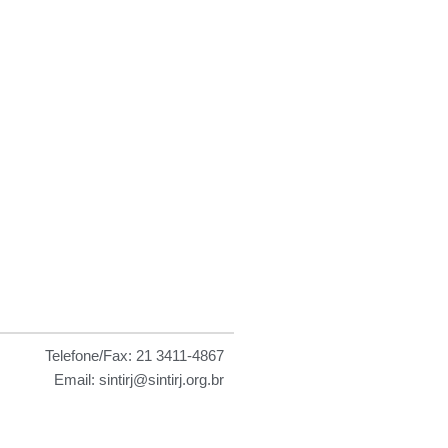
 as
Telefone/Fax: 21 3411-4867
Email: sintirj@sintirj.org.br