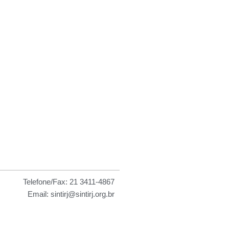
 as
Telefone/Fax: 21 3411-4867
Email: sintirj@sintirj.org.br